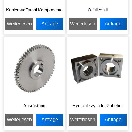
Kohlenstoffstahl Komponente
Ölfüllventil
Weiterlesen
Anfrage
Weiterlesen
Anfrage
senden
senden
Ausrüstung
Hydraulikzylinder Zubehör
Weiterlesen
Anfrage
Weiterlesen
Anfrage
senden
senden