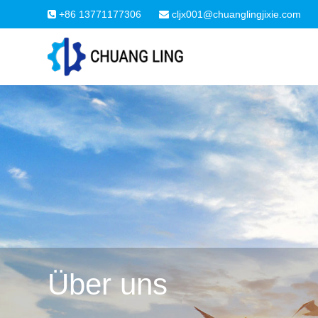
+86 13771177306
cljx001@chuanglingjixie.com
Über uns