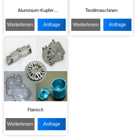
Aluminium-Kupfer
Textilmaschinen
Komponente
Weiterlesen
Anfrage
Weiterlesen
Anfrage
senden
senden
Flansch
Weiterlesen
Anfrage
senden