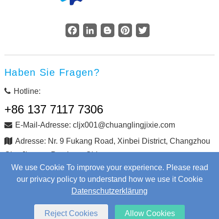
Facebook
LinkedIn
Blogger
Pinterest
Twitter
Haben Sie Fragen?
Hotline:
+86 137 7117 7306
E-Mail-Adresse: cljx001@chuanglingjixie.com
Adresse: Nr. 9 Fukang Road, Xinbei District, Changzhou
City, Jiangsu Province, China
We use Cookie To improve your experience. Please read
our privacy policy to understand how we use it Cookie
Copyright © Changzhou Chuangling Machinery Co., Ltd. Alle
Datenschutzerklärung
Rechte vorbehalten.
Web Development
by Wangke
Sitemap
Nachrichten RSS
XML-Dateien
Reject Cookies
Allow Cookies