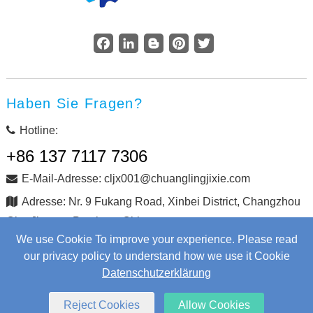
Facebook
LinkedIn
Blogger
Pinterest
Twitter
Haben Sie Fragen?
Hotline:
+86 137 7117 7306
E-Mail-Adresse: cljx001@chuanglingjixie.com
Adresse: Nr. 9 Fukang Road, Xinbei District, Changzhou
City, Jiangsu Province, China
We use Cookie To improve your experience. Please read
our privacy policy to understand how we use it Cookie
Copyright © Changzhou Chuangling Machinery Co., Ltd. Alle
Datenschutzerklärung
Rechte vorbehalten.
Web Development
by Wangke
Sitemap
Nachrichten RSS
XML-Dateien
Reject Cookies
Allow Cookies