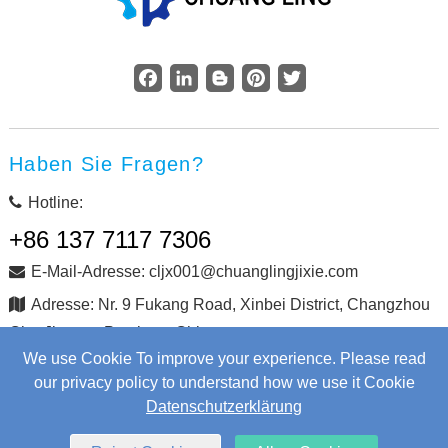
Facebook
LinkedIn
Blogger
Pinterest
Twitter
Haben Sie Fragen?
Hotline:
+86 137 7117 7306
E-Mail-Adresse: cljx001@chuanglingjixie.com
Adresse: Nr. 9 Fukang Road, Xinbei District, Changzhou
City, Jiangsu Province, China
We use Cookie To improve your experience. Please read
our privacy policy to understand how we use it Cookie
Copyright © Changzhou Chuangling Machinery Co., Ltd. Alle
Datenschutzerklärung
Rechte vorbehalten.
Web Development
by Wangke
Sitemap
Nachrichten RSS
XML-Dateien