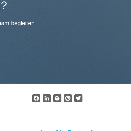
g?
eam begleiten
Facebook
LinkedIn
Blogger
Pinterest
Twitter