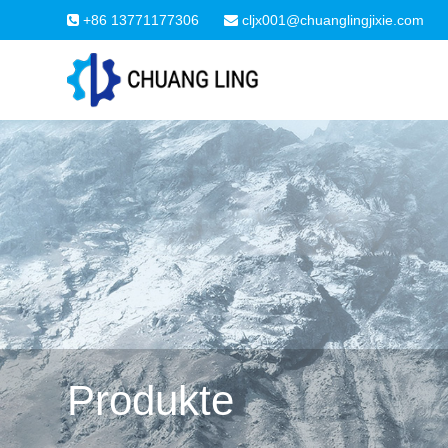
+86 13771177306
cljx001@chuanglingjixie.com
Produkte