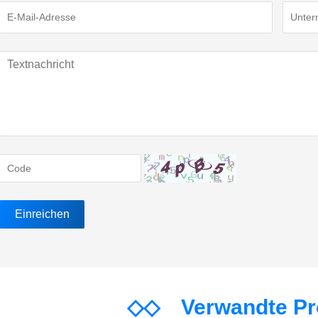
◇◇
Verwandte P