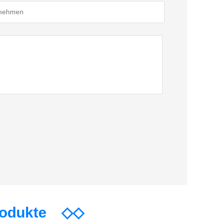
rodukte
◇◇