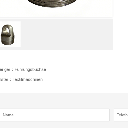
eriger：Führungsbuchse
ster：Textilmaschinen