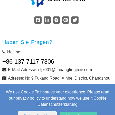
Facebook
LinkedIn
Blogger
Pinterest
Twitter
Haben Sie Fragen?
Hotline:
+86 137 7117 7306
E-Mail-Adresse: cljx001@chuanglingjixie.com
Adresse: Nr. 9 Fukang Road, Xinbei District, Changzhou
City, Jiangsu Province, China
We use Cookie To improve your experience. Please read
our privacy policy to understand how we use it Cookie
Copyright © Changzhou Chuangling Machinery Co., Ltd. Alle
Datenschutzerklärung
Rechte vorbehalten.
Web Development
by Wangke
Sitemap
Nachrichten RSS
XML-Dateien