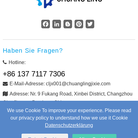
Facebook
LinkedIn
Blogger
Pinterest
Twitter
Haben Sie Fragen?
Hotline:
+86 137 7117 7306
E-Mail-Adresse: cljx001@chuanglingjixie.com
Adresse: Nr. 9 Fukang Road, Xinbei District, Changzhou
City, Jiangsu Province, China
We use Cookie To improve your experience. Please read
our privacy policy to understand how we use it Cookie
Copyright © Changzhou Chuangling Machinery Co., Ltd. Alle
Datenschutzerklärung
Rechte vorbehalten.
Web Development
by Wangke
Sitemap
Nachrichten RSS
XML-Dateien