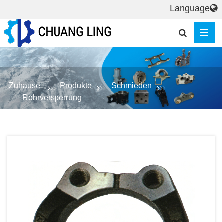
Language
Zuhause
Produkte
Schmieden
Rohrversperrung