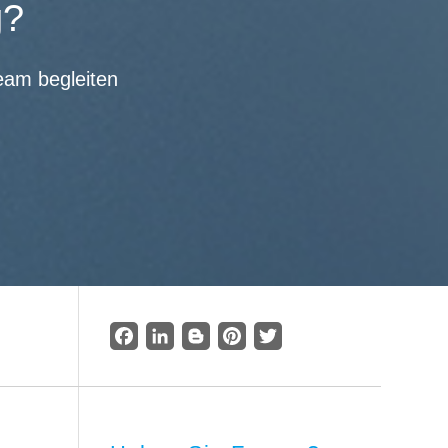
g?
eam begleiten
Facebook
LinkedIn
Blogger
Pinterest
Twitter