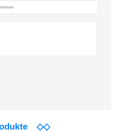
rodukte
◇◇