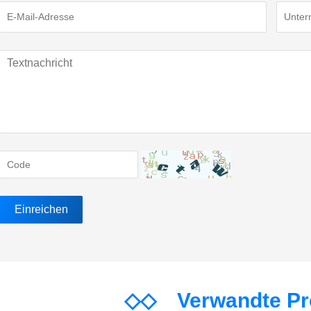
◇◇
Verwandte P