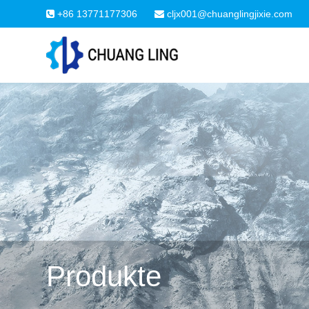
+86 13771177306
cljx001@chuanglingjixie.com
Produkte