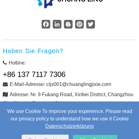
Facebook
LinkedIn
Blogger
Pinterest
Twitter
Haben Sie Fragen?
Hotline:
+86 137 7117 7306
E-Mail-Adresse: cljx001@chuanglingjixie.com
Adresse: Nr. 9 Fukang Road, Xinbei District, Changzhou
City, Jiangsu Province, China
We use Cookie To improve your experience. Please read
our privacy policy to understand how we use it Cookie
Copyright © Changzhou Chuangling Machinery Co., Ltd. Alle
Datenschutzerklärung
Rechte vorbehalten.
Web Development
by Wangke
Sitemap
Nachrichten RSS
XML-Dateien