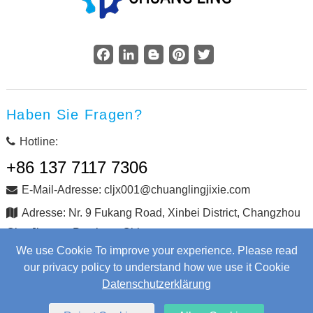
Facebook
LinkedIn
Blogger
Pinterest
Twitter
Haben Sie Fragen?
Hotline:
+86 137 7117 7306
E-Mail-Adresse: cljx001@chuanglingjixie.com
Adresse: Nr. 9 Fukang Road, Xinbei District, Changzhou
City, Jiangsu Province, China
We use Cookie To improve your experience. Please read
our privacy policy to understand how we use it Cookie
Copyright © Changzhou Chuangling Machinery Co., Ltd. Alle
Datenschutzerklärung
Rechte vorbehalten.
Web Development
by Wangke
Sitemap
Nachrichten RSS
XML-Dateien