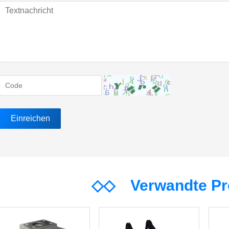
◇◇
Verwandte P