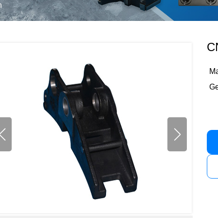
n
C
Ma
Ge