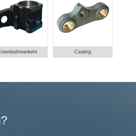
Eisenbahnverkehr
Casting
g?