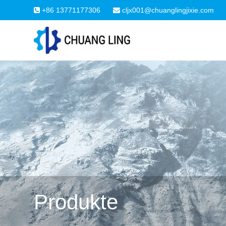
+86 13771177306
cljx001@chuanglingjixie.com
Produkte