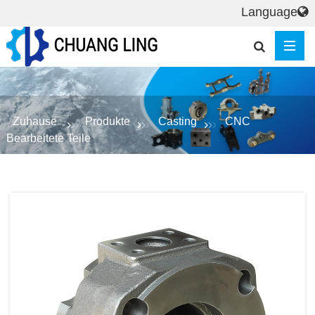
Language
Zuhause
Produkte
Casting
CNC
Bearbeitete Teile